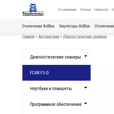
ПОДАРОК?
Меню
О компании
Статьи
Новости
О
 скидку на отключение автомобиля»
в
Основная
шапке
Отключение AdBlue
Эмуляторы AdBlue
Отключени
навигация
Строка
Главная
Автомагазин
Диагностические сканеры
навигации
Каталог
Диагностические сканеры
FCAR F3-D
Ноутбуки и планшеты
Программное обеспечение