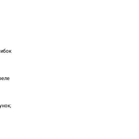
шибок
реле
унок;