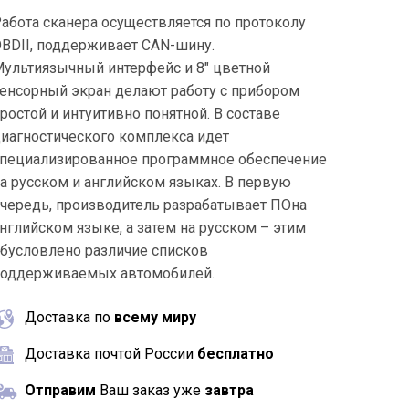
Киров
абота сканера осуществляется по протоколу
BDII, поддерживает CAN-шину.
Краснодар
ультиязычный интерфейс и 8" цветной
Красноярск
енсорный экран делают работу с прибором
ростой и интуитивно понятной. В составе
Махачкала
иагностического комплекса идет
пециализированное программное обеспечение
Москва
а русском и английском языках. В первую
чередь, производитель разрабатывает ПОна
Нижний Новгород
нглийском языке, а затем на русском – этим
Новосибирск
бусловлено различие списков
поддерживаемых автомобилей.
Омск
Доставка по
всему миру
Пермь
Доставка почтой России
бесплатно
Ростов-на-Дону
Отправим
Ваш заказ уже
завтра
Самара