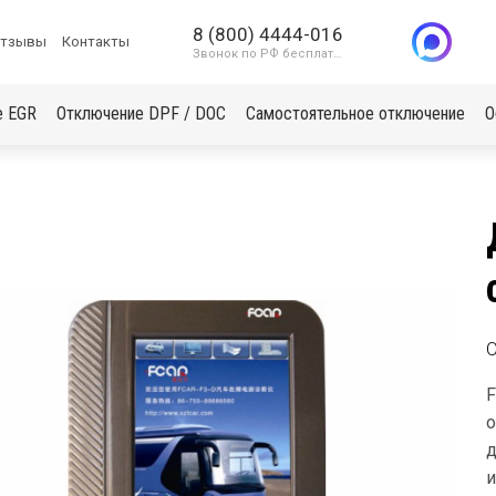
8 (800) 4444-016
тзывы
Контакты
Звонок по РФ бесплатный
е EGR
Отключение DPF / DOC
Самостоятельное отключение
О
F
о
д
и