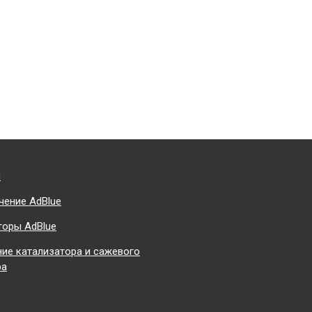
и
чение AdBlue
торы AdBlue
ие катализатора и сажевого
ра