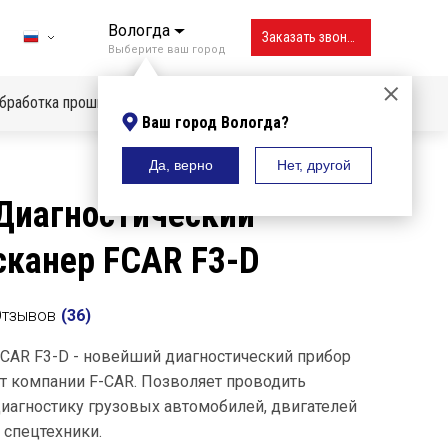
Вологда
Заказать звонок
Выберите ваш город
бработка прошивок
Ваш город Вологда?
Да, верно
Нет, другой
Владивосток
Диагностический
Вологда
сканер FCAR F3-D
Воронеж
Екатеринбург
Отзывов
(
36
)
Ижевск
CAR F3-D - новейший диагностический прибор
Иркутск
т компании F-CAR. Позволяет проводить
иагностику грузовых автомобилей, двигателей
Казань
 спецтехники.