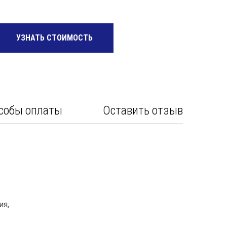
Санкт-Петербург
Саратов
УЗНАТЬ СТОИМОСТЬ
Тюмень
Уфа
Хабаровск
собы оплаты
Оставить отзыв
Челябинск
Ярославль
ия,