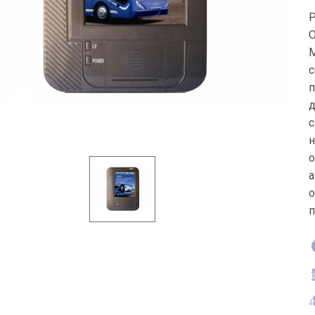
Р
O
М
с
п
д
с
н
о
а
о