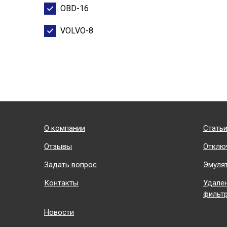
OBD-16
VOLVO-8
Подвал
О компании
Стать
Отзывы
Отклю
Задать вопрос
Эмуля
Контакты
Удален
фильт
Новости