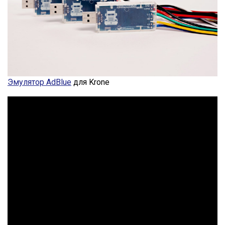
Эмулятор AdBlue
для Krone