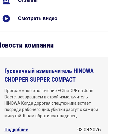
Отзывы
Киров
Краснодар
Смотреть видео
Красноярск
Махачкала
Новости компании
Москва
Нижний Новгород
Гусеничный измельчитель HINOWA
CHOPPER SUPPER COMPACT
Новосибирск
Программное отключение EGR и DPF на John
Омск
Deere: возвращаем в строй измельчитель
HINOWA Когда дорогая спецтехника встает
Пермь
посреди рабочего дня, убытки растут с каждой
минутой. К нам обратился владелец…
Ростов-на-Дону
Подробнее
03.08.2026
Самара