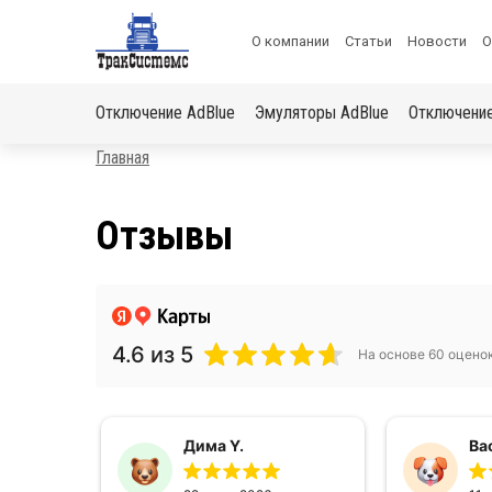
ХОЧЕШЬ ПОДАРОК?
Меню
О компании
Статьи
Новости
О
«Получи скидку на отключение автомобиля»
в
Основная
шапке
Отключение AdBlue
Эмуляторы AdBlue
Отключени
навигация
Строка
Главная
навигации
Отзывы
4.6
из 5
На основе 60 оцено
Дима Y.
Ва