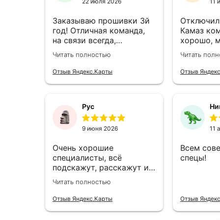
22 июля 2026
11 
Заказываю прошивки 3й
Отключил
год! Отличная команда,
Камаз ком
на связи всегда,
хорошо, 
оперативно отвечают!
обращать
Читать полностью
Читать пол
Качественные прошивки!!!
Предоставляют скидки!!!
Отзыв Яндекс.Карты
Отзыв Яндек
Молодцы, слов нет!
Полностью доволен этой
командой 👍
Рус
Ни
9 июня 2026
11 
Очень хорошие
Всем сов
специалисты, всё
спецы!
подскажут, расскажут и
дадут совет , очень
Читать полностью
понравилось отношение к
работе, всё супер,
Отзыв Яндекс.Карты
Отзыв Яндек
рекомендую всем 👍👍👍