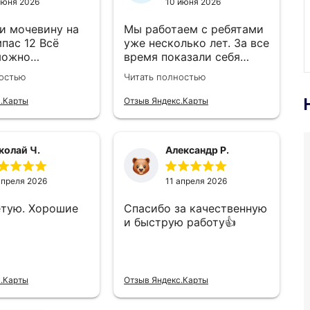
июня 2026
10 июня 2026
и мочевину на
Мы работаем с ребятами
пас 12 Всё
уже несколько лет. За все
можно
время показали себя
ся
грамотными
ностью
Читать полностью
специалистами в области
программирования.
с.Карты
Отзыв Яндекс.Карты
Четкий анализ
проблем...быстрое
решение...гибкая система
колай Ч.
Александр Р.
оплаты. Так держать! При
сегодняшней обстановке
в бизнесе очень
апреля 2026
11 апреля 2026
надёжный партнёр!!!
етую. Хорошие
Спасибо за качественную
Удачи и процветания!
и быструю работу👍
с.Карты
Отзыв Яндекс.Карты