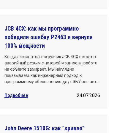
Санкт-Петербург
Саратов
JCB 4CX: как мы программно
Тюмень
победили ошибку P2463 и вернули
100% мощности
Уфа
Когда экскаватор-погрузчик JCB 4CX встает в
Хабаровск
аварийный режим с потерей мощности, работа
на объекте замирает. Мы наглядно
Челябинск
показываем, как инженерный подход к
программному обеспечению двух ЭБУ решает…
Ярославль
Подробнее
24.07.2026
John Deere 1510G: как "кривая"