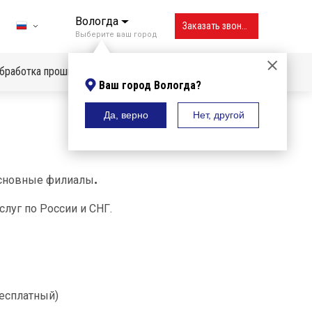
Вологда
Заказать звонок
Выберите ваш город
бработка прошивок
Ваш город Вологда?
Да, верно
Нет, другой
Владивосток
Вологда
Воронеж
.
основные филиалы
Екатеринбург
слуг по России и СНГ.
Ижевск
Иркутск
Казань
есплатный)