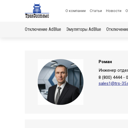
Меню
О компании
Статьи
Новости
О
в
Основная
шапке
Отключение AdBlue
Эмуляторы AdBlue
Отключени
навигация
Роман
Инженер отде
8 (800) 4444 - 
sales1@trs-35.