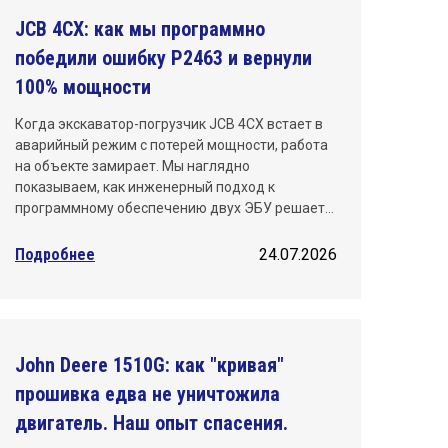
JCB 4CX: как мы программно
Санкт-Петербург
победили ошибку P2463 и вернули
Саратов
100% мощности
Тюмень
Когда экскаватор-погрузчик JCB 4CX встает в
аварийный режим с потерей мощности, работа
Уфа
на объекте замирает. Мы наглядно
показываем, как инженерный подход к
Хабаровск
программному обеспечению двух ЭБУ решает…
Челябинск
Подробнее
24.07.2026
Ярославль
John Deere 1510G: как "кривая"
прошивка едва не уничтожила
двигатель. Наш опыт спасения.