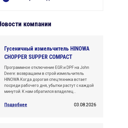
Киров
Краснодар
Новости компании
Красноярск
Махачкала
Гусеничный измельчитель HINOWA
Москва
CHOPPER SUPPER COMPACT
Нижний Новгород
Программное отключение EGR и DPF на John
Deere: возвращаем в строй измельчитель
Новосибирск
HINOWA Когда дорогая спецтехника встает
посреди рабочего дня, убытки растут с каждой
Омск
минутой. К нам обратился владелец…
Пермь
Подробнее
03.08.2026
Ростов-на-Дону
Самара