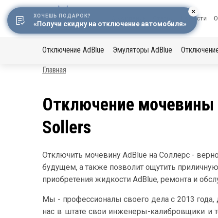
ХОЧЕШЬ ПОДАРОК?
Меню
О компании
Статьи
Новости
О
«Получи скидку на отключение автомобиля»
в
Основная
шапке
Отключение AdBlue
Эмуляторы AdBlue
Отключени
навигация
Строка
Главная
навигации
Отключение мочевины A
Sollers
Отключить мочевину AdBlue на Соллерс - верн
будущем, а также позволит ощутить приличную
приобретения жидкости AdBlue, ремонта и обс
Мы - профессионалы своего дела с 2013 года, 
нас в штате свои инженеры-калибровщики и т