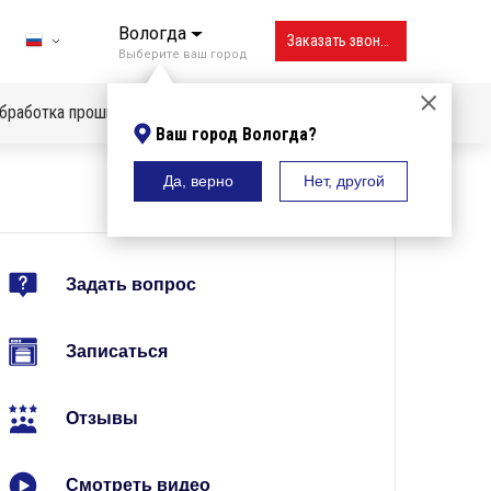
Вологда
Заказать звонок
Выберите ваш город
бработка прошивок
Ваш город Вологда?
Да, верно
Нет, другой
Владивосток
Вологда
Воронеж
Задать вопрос
Екатеринбург
Записаться
Ижевск
Иркутск
Отзывы
Казань
Смотреть видео