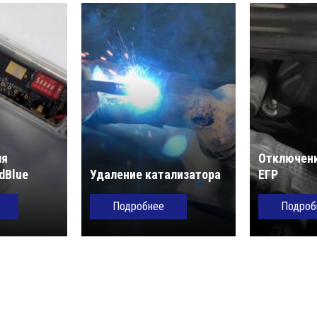
ля
Отключени
dBlue
Удаление катализатора
ЕГР
Подробнее
Подроб