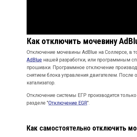
Как отключить мочевину AdBlu
Отключение мочевины AdBlue на Соллерсе, в т
AdBlue
нашей разработки, или программным сп
прошивки. Программное отключение производит
снятием блока управления двигателем. После 
катализатор.
Отключение системы ЕГР производится тольк
разделе "
Отключение EGR
".
Как
самостоятельно
отключить моч