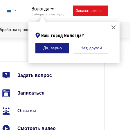
Вологда
Заказать звонок
Выберите ваш город
бработка прошивок
Ваш город Вологда?
Да, верно
Нет, другой
Владивосток
Вологда
Воронеж
Задать вопрос
Екатеринбург
Записаться
Ижевск
Иркутск
Отзывы
Казань
Смотреть видео