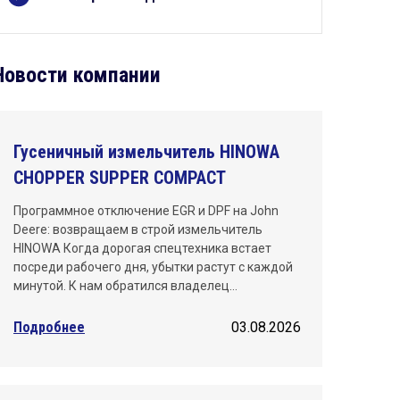
Киров
Краснодар
Новости компании
Красноярск
Махачкала
Гусеничный измельчитель HINOWA
Москва
CHOPPER SUPPER COMPACT
Нижний Новгород
Программное отключение EGR и DPF на John
Deere: возвращаем в строй измельчитель
Новосибирск
HINOWA Когда дорогая спецтехника встает
посреди рабочего дня, убытки растут с каждой
Омск
минутой. К нам обратился владелец…
Пермь
Подробнее
03.08.2026
Ростов-на-Дону
Самара