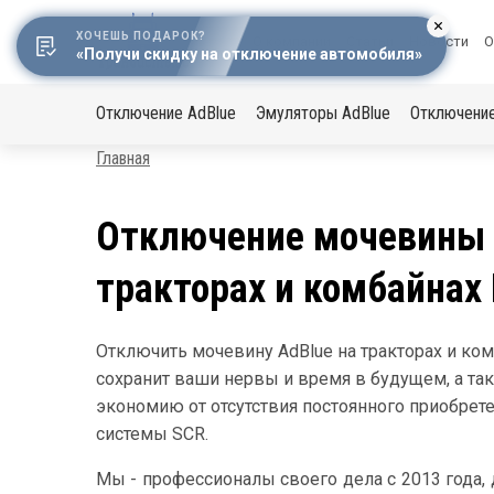
ХОЧЕШЬ ПОДАРОК?
Меню
О компании
Статьи
Новости
О
«Получи скидку на отключение автомобиля»
в
Основная
шапке
Отключение AdBlue
Эмуляторы AdBlue
Отключени
навигация
Строка
Главная
навигации
Отключение мочевины A
тракторах и комбайнах
Отключить мочевину AdBlue на тракторах и ком
сохранит ваши нервы и время в будущем, а т
экономию от отсутствия постоянного приобрет
системы SCR.
Мы - профессионалы своего дела с 2013 года, 