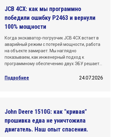
JCB 4CX: как мы программно
Санкт-Петербург
победили ошибку P2463 и вернули
Саратов
100% мощности
Тюмень
Когда экскаватор-погрузчик JCB 4CX встает в
аварийный режим с потерей мощности, работа
Уфа
на объекте замирает. Мы наглядно
показываем, как инженерный подход к
Хабаровск
программному обеспечению двух ЭБУ решает…
Челябинск
Подробнее
24.07.2026
Ярославль
John Deere 1510G: как "кривая"
прошивка едва не уничтожила
двигатель. Наш опыт спасения.