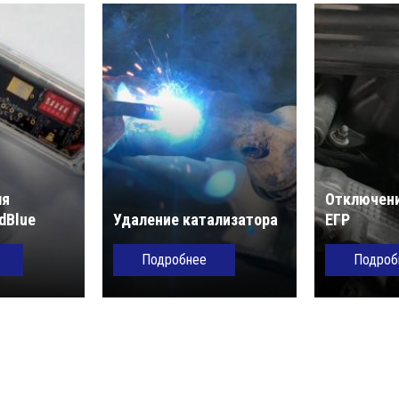
ля
Отключени
dBlue
Удаление катализатора
ЕГР
Подробнее
Подроб