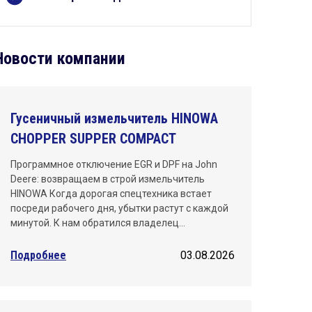
Киров
Краснодар
Новости компании
Красноярск
Махачкала
Гусеничный измельчитель HINOWA
Москва
CHOPPER SUPPER COMPACT
Нижний Новгород
Программное отключение EGR и DPF на John
Deere: возвращаем в строй измельчитель
Новосибирск
HINOWA Когда дорогая спецтехника встает
посреди рабочего дня, убытки растут с каждой
Омск
минутой. К нам обратился владелец…
Пермь
Подробнее
03.08.2026
Ростов-на-Дону
Самара