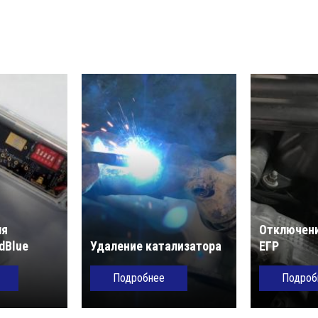
ля
Отключени
dBlue
Удаление катализатора
ЕГР
Подробнее
Подроб