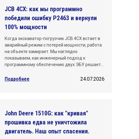
JCB 4CX: как мы программно
Санкт-Петербург
победили ошибку P2463 и вернули
Саратов
100% мощности
Тюмень
Когда экскаватор-погрузчик JCB 4CX встает в
аварийный режим с потерей мощности, работа
Уфа
на объекте замирает. Мы наглядно
показываем, как инженерный подход к
Хабаровск
программному обеспечению двух ЭБУ решает…
Челябинск
Подробнее
24.07.2026
Ярославль
John Deere 1510G: как "кривая"
прошивка едва не уничтожила
двигатель. Наш опыт спасения.