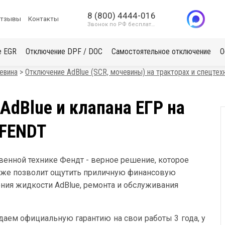
8 (800) 4444-016
тзывы
Контакты
Звонок по РФ бесплатный
е EGR
Отключение DPF / DOC
Самостоятельное отключение
О
евина
Отключение AdBlue (SCR, мочевины) на тракторах и спецтех
dBlue и клапана ЕГР на
 FENDT
венной технике Фендт - верное решение, которое
акже позволит ощутить приличную финансовую
ения жидкости AdBlue, ремонта и обслуживания
даем официальную гарантию на свои работы 3 года, у