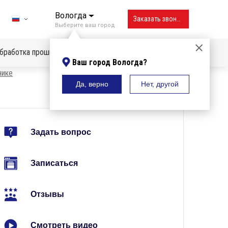
Вологда
Заказать звонок
Выберите ваш город
бработка прошивок
Ваш город Вологда?
нике
Да, верно
Нет, другой
Владивосток
Вологда
Воронеж
Задать вопрос
Екатеринбург
Записаться
Ижевск
Иркутск
Отзывы
Казань
Смотреть видео