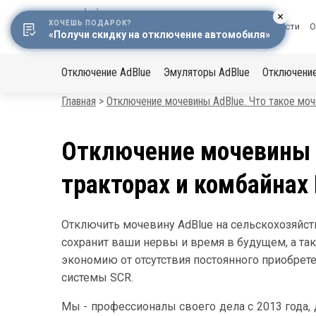
ХОЧЕШЬ ПОДАРОК?
Меню
О компании
Статьи
Новости
О
«Получи скидку на отключение автомобиля»
в
Основная
шапке
Отключение AdBlue
Эмуляторы AdBlue
Отключени
навигация
Строка
Главная
Отключение мочевины AdBlue. Что такое моч
навигации
Отключение мочевины A
тракторах и комбайнах
Отключить мочевину AdBlue на сельскохозяйст
сохранит ваши нервы и время в будущем, а т
экономию от отсутствия постоянного приобрет
системы SCR.
Мы - профессионалы своего дела с 2013 года, 