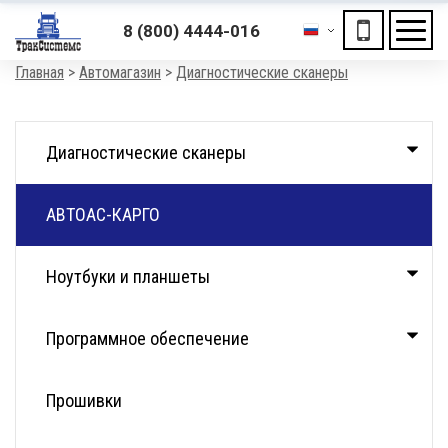
ХОЧЕШЬ ПОДАРОК?
8 (800) 4444-016
«Получи скидку на отключение автомобиля»
Мен
Строка
Главная
Автомагазин
Диагностические сканеры
навигации
Каталог
Диагностические сканеры
АВТОАС-КАРГО
Ноутбуки и планшеты
Программное обеспечение
Прошивки