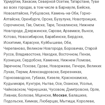
Удмуртии, Хакасии, Северной Осетии, Татарстане, Туве
во всех городах, в том числе в Барнауле, Бийске,
Новоалтайске, Рубцовске, Камень-на-Оби, Горно-
Алтайске, Оренбурге, Орске, Бузулуке, Новотроицке,
Сорочинске, Гае, Омске, Таре, Тюкалинске, Нижнем
Новгороде, Дзержинске, Сарове, Арзамасе, Выксе,
Кстово, Новосибирске, Барабинске, Бердске,
Искитиме, Карасуке, Куйбышеве, Оби,
Черепаново, Великом Новгороде, Боровичах, Старой
Руссе, Владивостоке, Находке, Восточном, Пензе,
Кузнецке, Сердобске, Каменке, Нижнем Ломове,
Заречном, Пскове, Гдове, Новоржеве, Печоре, Великих
Луках, Перми, Александровске, Березниках,
Горнозаводске, Губахах, Кизеле, Краснокамске,
Кудымкаре, Кунгуре, Нытве, Осе, Оханске, Усолье,
Чайковском, Чернушках, Чусовом, Дмитровске, Орле,
Ливнах, Болхове, Мценске,
Москве
, Балашихе,
Подольске, Химках, Люберцах, Мытищи, Королеве,