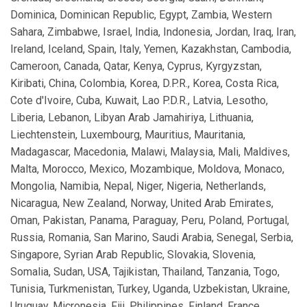
Dominica, Dominican Republic, Egypt, Zambia, Western
Sahara, Zimbabwe, Israel, India, Indonesia, Jordan, Iraq, Iran,
Ireland, Iceland, Spain, Italy, Yemen, Kazakhstan, Cambodia,
Cameroon, Canada, Qatar, Kenya, Cyprus, Kyrgyzstan,
Kiribati, China, Colombia, Korea, D.P.R., Korea, Costa Rica,
Cote d'Ivoire, Cuba, Kuwait, Lao P.D.R., Latvia, Lesotho,
Liberia, Lebanon, Libyan Arab Jamahiriya, Lithuania,
Liechtenstein, Luxembourg, Mauritius, Mauritania,
Madagascar, Macedonia, Malawi, Malaysia, Mali, Maldives,
Malta, Morocco, Mexico, Mozambique, Moldova, Monaco,
Mongolia, Namibia, Nepal, Niger, Nigeria, Netherlands,
Nicaragua, New Zealand, Norway, United Arab Emirates,
Oman, Pakistan, Panama, Paraguay, Peru, Poland, Portugal,
Russia, Romania, San Marino, Saudi Arabia, Senegal, Serbia,
Singapore, Syrian Arab Republic, Slovakia, Slovenia,
Somalia, Sudan, USA, Tajikistan, Thailand, Tanzania, Togo,
Tunisia, Turkmenistan, Turkey, Uganda, Uzbekistan, Ukraine,
Uruguay, Micronesia, Fiji, Philippines, Finland, France,