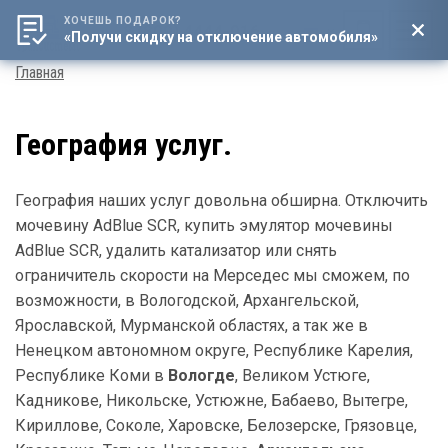
ХОЧЕШЬ ПОДАРОК?
8 (800) 4444-016
«Получи скидку на отключение автомобиля»
Мен
Строка
Главная
навигации
География услуг.
География наших услуг довольна обширна. Отключить
мочевину AdBlue SCR, купить эмулятор мочевины
AdBlue SCR, удалить катализатор или снять
ограничитель скорости на Мерседес мы сможем, по
возможности, в Вологодской, Архангельской,
Ярославской, Мурманской областях, а так же в
Ненецком автономном округе, Республике Карелия,
Республике Коми в
Вологде
, Великом Устюге,
Кадникове, Никольске, Устюжне, Бабаево, Вытегре,
Кириллове, Соколе, Харовске, Белозерске, Грязовце,