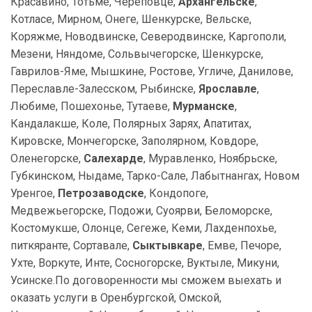
Красавино, Тотьме, Череповце,
Архангельске
,
Котласе, Мирном, Онеге, Шенкурске, Вельске,
Коряжме, Новодвинске, Северодвинске, Каргополи,
Мезени, Няндоме, Сольвычегорске, Шенкурске,
Гаврилов-Яме, Мышкине, Ростове, Угличе, Данилове,
Переславле-Залесском, Рыбинске,
Ярославле
,
Любиме, Пошехонье, Тутаеве,
Мурманске
,
Кандалакше, Коле, Полярных Зарях, Апатитах,
Кировске, Мончегорске, Заполярном, Ковдоре,
Оленегорске,
Салехарде
, Муравленко, Ноябрьске,
Губкинском, Ныдаме, Тарко-Сале, Лабытнангах, Новом
Уренгое,
Петрозаводске
, Кондопоге,
Медвежьегорске, Подожи, Суоярви, Беломорске,
Костомукше, Олонце, Сегеже, Кеми, Лахденпохье,
питкяранте, Сортавале,
Сыктывкаре
, Емве, Печоре,
Ухте, Воркуте, Инте, Сосногорске, Вуктыле, Микуни,
Усинске.По договоренности мы сможем выехать и
оказать услуги в Оренбургской, Омской,