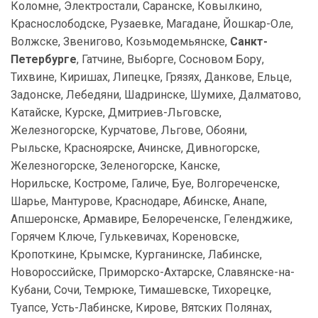
Коломне, Электростали, Саранске, Ковылкино,
Краснослободске, Рузаевке, Магадане, Йошкар-Оле,
Волжске, Звенигово, Козьмодемьянске,
Санкт-
Петербурге
, Гатчине, Выборге, Сосновом Бору,
Тихвине, Киришах, Липецке, Грязях, Данкове, Ельце,
Задонске, Лебедяни, Шадринске, Шумихе, Далматово,
Катайске, Курске, Дмитриев-Льговске,
Железногорске, Курчатове, Льгове, Обояни,
Рыльске, Красноярске, Ачинске, Дивногорске,
Железногорске, Зеленогорске, Канске,
Норильске, Костроме, Галиче, Буе, Волгореченске,
Шарье, Мантурове, Краснодаре, Абинске, Анапе,
Апшеронске, Армавире, Белореченске, Геленджике,
Горячем Ключе, Гулькевичах, Кореновске,
Кропоткине, Крымске, Курганинске, Лабинске,
Новороссийске, Приморско-Ахтарске, Славянске-на-
Кубани, Сочи, Темрюке, Тимашевске, Тихорецке,
Туапсе, Усть-Лабинске, Кирове, Вятских Полянах,