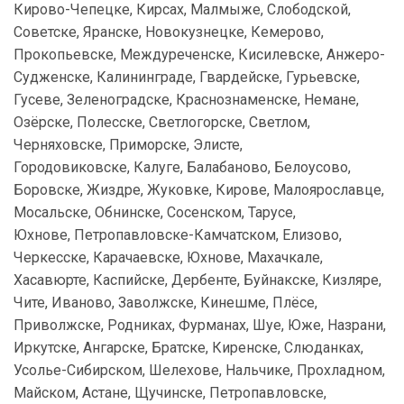
Кирово-Чепецке, Кирсах, Малмыже, Слободской,
Советске, Яранске, Новокузнецке, Кемерово,
Прокопьевске, Междуреченске, Кисилевске, Анжеро-
Судженске, Калининграде, Гвардейске, Гурьевске,
Гусеве, Зеленоградске, Краснознаменске, Немане,
Озёрске, Полесске, Светлогорске, Светлом,
Черняховске, Приморске, Элисте,
Городовиковске, Калуге, Балабаново, Белоусово,
Боровске, Жиздре, Жуковке, Кирове, Малоярославце,
Мосальске, Обнинске, Сосенском, Тарусе,
Юхнове, Петропавловске-Камчатском, Елизово,
Черкесске, Карачаевске, Юхнове, Махачкале,
Хасавюрте, Каспийске, Дербенте, Буйнакске, Кизляре,
Чите, Иваново, Заволжске, Кинешме, Плёсе,
Приволжске, Родниках, Фурманах, Шуе, Юже, Назрани,
Иркутске, Ангарске, Братске, Киренске, Слюданках,
Усолье-Сибирском, Шелехове, Нальчике, Прохладном,
Майском, Астане, Щучинске, Петропавловске,