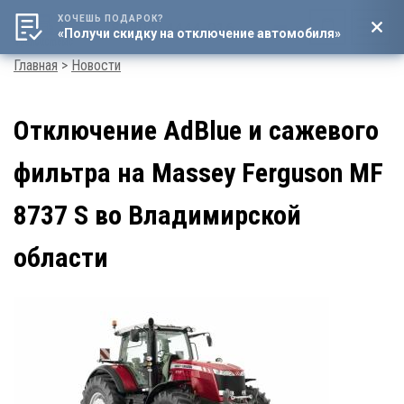
ХОЧЕШЬ ПОДАРОК?
8 (800) 4444-016
«Получи скидку на отключение автомобиля»
Мен
Строка
Главная
Новости
навигации
Отключение AdBlue и сажевого
фильтра на Massey Ferguson MF
8737 S во Владимирской
области