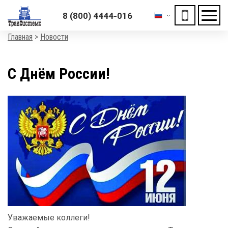
ХОЧЕШЬ ПОДАРОК?
8 (800) 4444-016
«Получи скидку на отключение автомобиля»
Мен
Строка
Главная
Новости
навигации
С Днём России!
Уважаемые коллеги!