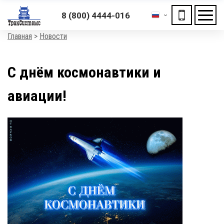
ХОЧЕШЬ ПОДАРОК?
8 (800) 4444-016
«Получи скидку на отключение автомобиля»
Мен
Строка
Главная
Новости
навигации
С днём космонавтики и
авиации!