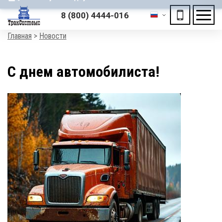
ХОЧЕШЬ ПОДАРОК?
8 (800) 4444-016
«Получи скидку на отключение автомобиля»
Мен
Строка
Главная
Новости
навигации
С днем автомобилиста!