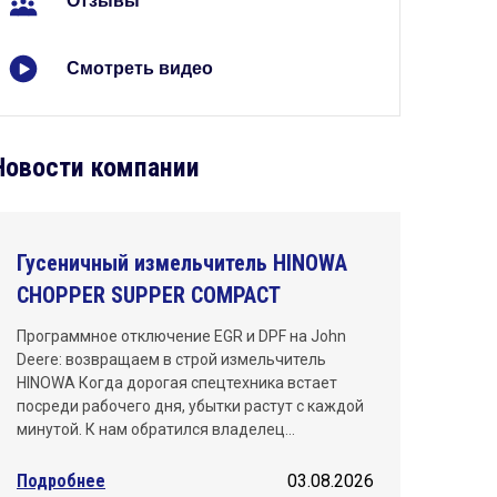
Отзывы
Киров
Краснодар
Смотреть видео
Красноярск
Махачкала
Новости компании
Москва
Нижний Новгород
Гусеничный измельчитель HINOWA
CHOPPER SUPPER COMPACT
Новосибирск
Программное отключение EGR и DPF на John
Омск
Deere: возвращаем в строй измельчитель
HINOWA Когда дорогая спецтехника встает
Пермь
посреди рабочего дня, убытки растут с каждой
минутой. К нам обратился владелец…
Ростов-на-Дону
Подробнее
03.08.2026
Самара