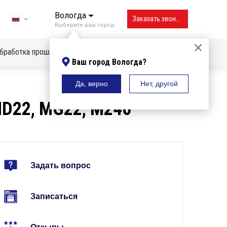
Вологда
Заказать звонок
Выберите ваш город
бработка прошивок
Ваш город Вологда?
Да, верно
Нет, другой
Владивосток
MD22, MG22, M240
Вологда
Воронеж
Екатеринбург
Задать вопрос
Ижевск
Иркутск
Записаться
Казань