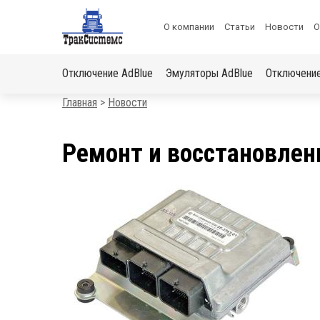
ХОЧЕШЬ ПОДАРОК?
Меню
О компании
Статьи
Новости
О
«Получи скидку на отключение автомобиля»
в
Основная
шапке
Отключение AdBlue
Эмуляторы AdBlue
Отключени
навигация
Строка
Главная
Новости
навигации
Ремонт и восстановлен