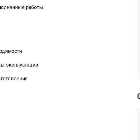
полненные работы.
ходимости
мы эксплуатации
зготовления