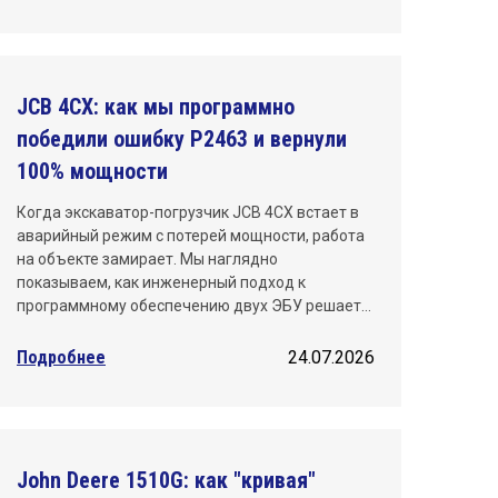
Санкт-Петербург
Саратов
JCB 4CX: как мы программно
Тюмень
победили ошибку P2463 и вернули
100% мощности
Уфа
Когда экскаватор-погрузчик JCB 4CX встает в
Хабаровск
аварийный режим с потерей мощности, работа
на объекте замирает. Мы наглядно
Челябинск
показываем, как инженерный подход к
программному обеспечению двух ЭБУ решает…
Ярославль
Подробнее
24.07.2026
John Deere 1510G: как "кривая"