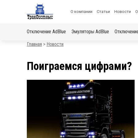
ХОЧЕШЬ ПОДАРОК?
Меню
О компании
Статьи
Новости
О
«Получи скидку на отключение автомобиля»
в
Основная
шапке
Отключение AdBlue
Эмуляторы AdBlue
Отключени
навигация
Строка
Главная
Новости
навигации
Поиграемся цифрами?