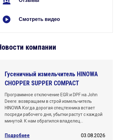
Отзывы
Киров
Краснодар
Смотреть видео
Красноярск
Махачкала
Новости компании
Москва
Нижний Новгород
Гусеничный измельчитель HINOWA
CHOPPER SUPPER COMPACT
Новосибирск
Программное отключение EGR и DPF на John
Омск
Deere: возвращаем в строй измельчитель
HINOWA Когда дорогая спецтехника встает
Пермь
посреди рабочего дня, убытки растут с каждой
минутой. К нам обратился владелец…
Ростов-на-Дону
Подробнее
03.08.2026
Самара