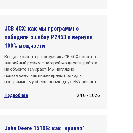
Санкт-Петербург
Саратов
JCB 4CX: как мы программно
Тюмень
победили ошибку P2463 и вернули
100% мощности
Уфа
Когда экскаватор-погрузчик JCB 4CX встает в
Хабаровск
аварийный режим с потерей мощности, работа
на объекте замирает. Мы наглядно
Челябинск
показываем, как инженерный подход к
программному обеспечению двух ЭБУ решает…
Ярославль
Подробнее
24.07.2026
John Deere 1510G: как "кривая"