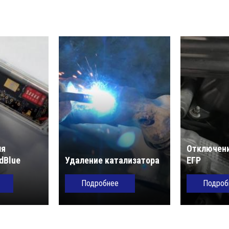
ля
Отключени
dBlue
Удаление катализатора
ЕГР
Подробнее
Подроб