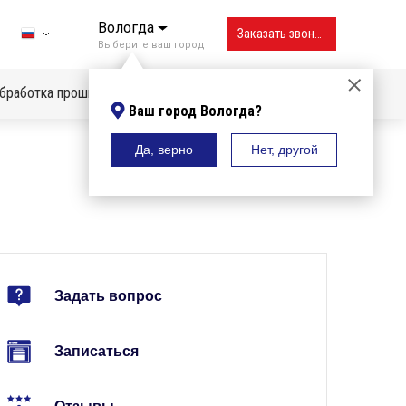
Вологда
Заказать звонок
Выберите ваш город
бработка прошивок
Ваш город Вологда?
Да, верно
Нет, другой
Владивосток
Вологда
Воронеж
Екатеринбург
Задать вопрос
Ижевск
Иркутск
Записаться
Казань