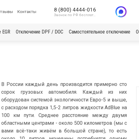
8 (800) 4444-016
тзывы
Контакты
Звонок по РФ бесплатный
е EGR
Отключение DPF / DOC
Самостоятельное отключение
О
В России каждый день производится примерно сто
сорок грузовых автомобиля. Каждый из них
оборудован системой экологичности Евро-5 и выше,
с расходом порядка 1,5-2 литров жидкости AdBlue на
100 км пути. Среднее расстояние между двумя
областными центрами - около 500 километров (мы с
вами всё-таки живём в большой стране), то есть
около 10 литров мочевины потребуется одному