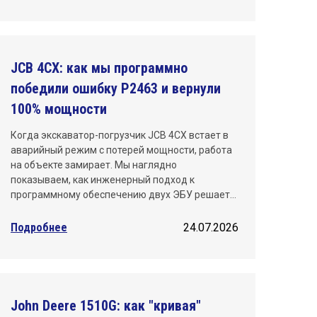
Санкт-Петербург
Саратов
JCB 4CX: как мы программно
Тюмень
победили ошибку P2463 и вернули
100% мощности
Уфа
Когда экскаватор-погрузчик JCB 4CX встает в
Хабаровск
аварийный режим с потерей мощности, работа
на объекте замирает. Мы наглядно
Челябинск
показываем, как инженерный подход к
программному обеспечению двух ЭБУ решает…
Ярославль
Подробнее
24.07.2026
John Deere 1510G: как "кривая"