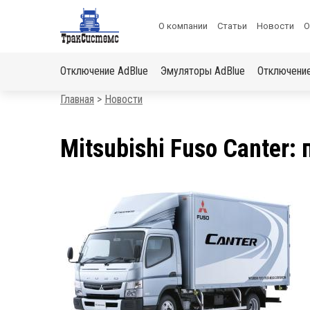
ХОЧЕШЬ ПОДАРОК?
Меню
О компании
Статьи
Новости
О
«Получи скидку на отключение автомобиля»
в
Основная
шапке
Отключение AdBlue
Эмуляторы AdBlue
Отключени
навигация
Строка
Главная
Новости
навигации
Mitsubishi Fuso Canter