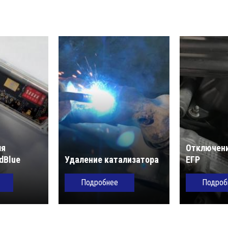
ля
Отключени
dBlue
Удаление катализатора
ЕГР
Подробнее
Подроб