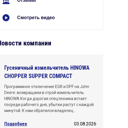
Отзывы
Киров
Краснодар
Смотреть видео
Красноярск
Махачкала
Новости компании
Москва
Нижний Новгород
Гусеничный измельчитель HINOWA
CHOPPER SUPPER COMPACT
Новосибирск
Программное отключение EGR и DPF на John
Омск
Deere: возвращаем в строй измельчитель
HINOWA Когда дорогая спецтехника встает
Пермь
посреди рабочего дня, убытки растут с каждой
минутой. К нам обратился владелец…
Ростов-на-Дону
Подробнее
03.08.2026
Самара