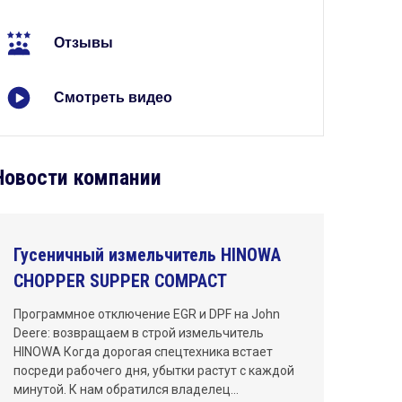
Киров
Отзывы
Краснодар
Красноярск
Смотреть видео
Махачкала
Москва
Новости компании
Нижний Новгород
Новосибирск
Гусеничный измельчитель HINOWA
Омск
CHOPPER SUPPER COMPACT
Пермь
Программное отключение EGR и DPF на John
Deere: возвращаем в строй измельчитель
Ростов-на-Дону
HINOWA Когда дорогая спецтехника встает
посреди рабочего дня, убытки растут с каждой
Самара
минутой. К нам обратился владелец…