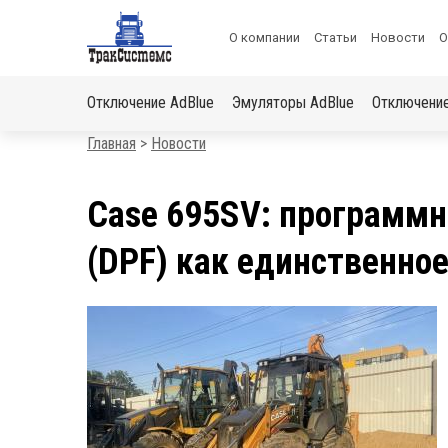
ХОЧЕШЬ ПОДАРОК?
Меню
О компании
Статьи
Новости
О
«Получи скидку на отключение автомобиля»
в
Основная
шапке
Отключение AdBlue
Эмуляторы AdBlue
Отключени
навигация
Строка
Главная
Новости
навигации
Case 695SV: программн
(DPF) как единственно